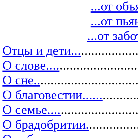
...от об
...от пья
...от заб
Отцы и дети
...
................
О слове
....
......................
О сне
..
............................
О благовестии
......
..........
О семье
....
......................
О брадобритии
.
..............