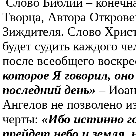
Слово Библии – конечна
Творца, Авто­ра Откров
Зиждителя. Слово Христ
будет судить каждого ч
после всеобщего воскре
которое Я говорил, оно
последний день»
– Иоан
Ангелов не позволено и
черты:
«Ибо истинно го
прейдет небо и земля, 