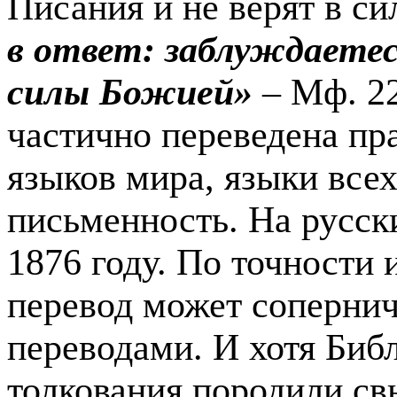
Писания и не верят в с
в ответ: заблуждаетес
силы Божией»
– Мф. 22
час­тично переведена пр
языков мира, языки все
письмен­ность. На русск
1876 году. По точности 
пе­ревод может соперни
переводами. И хотя Библ
толкования породили свы