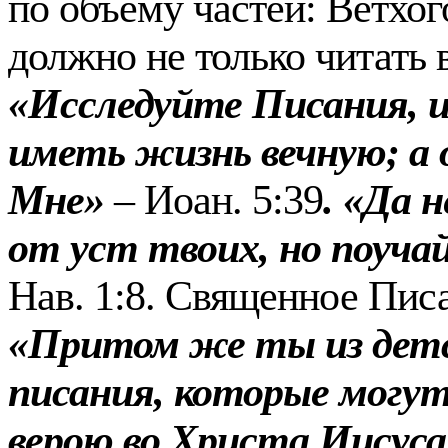
по объёму частей: Ветхог
должно не только читать в
«Исследуйте Писания, и
иметь жизнь вечную; а
Мне»
– Иоан. 5:39
.
«Да н
от уст твоих, но поучай
Нав. 1:8. Священное Писа
«Притом же ты из дет
писания, которые могут
верою во Христа Иисуса