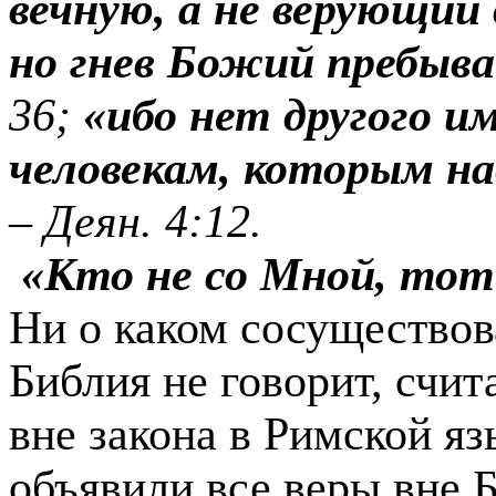
вечную, а не верующий
но гнев Божий пребыва
36;
«ибо нет другого и
человекам, которым н
–
Деян. 4:12.
«Кто не со Мной, то
Ни о каком сосуществов
Библия не говорит, счи
вне закона в Римской я
объявили все веры вне Б