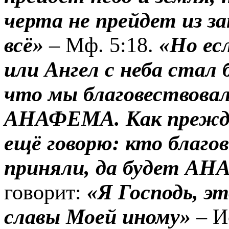
черта не прейдет из за
всё»
– Мф. 5:18.
«Но ес
или Ангел с неба стал 
что мы благовествовал
АНАФЕМА. Как прежде 
ещё говорю: кто благо
приняли, да будет
АН
говорит:
«Я Господь, эт
славы Моей иному»
– Ис