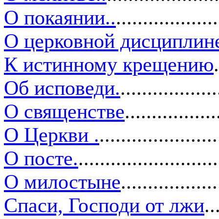
О покаянии
..
..................
О церковной дисциплин
К истинному крещению
Об исповеди
.
..................
О священстве
.................
О Церкви
.
.....................
О посте
.
.........................
О милостыне
.................
Спаси, Господи от лжи
..