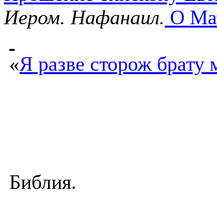
Иером. Нафанаил.
О Ма
«
Я разве сторож брату 
Библия.