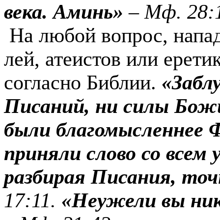
века. Аминь»
–
Мф. 28:
На лю­бой вопрос, напа
лей, атеистов или ерети
согласно Библии.
«Забл
Писаний, ни силы Бож
были благомысленнее Ф
приняли слово со всем 
разбирая Писания, точ
17:11.
«Неужели вы ник