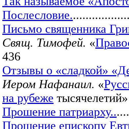
Так называемое «Апост
Послесловие
.
.................
Письмо священника Гри
Свящ. Тимофей.
«
Право
436
Отзывы о «сладкой» «Д
Иером Нафанаил.
«
Русс
на рубеже
тысячелетий»
Прошение патриарху
..
...
Прошение епископу Ев