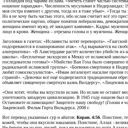
Голландия под чарами Ислама. «Мечеть станет частью системы
ношение паранджи». Численность мусульман в Нидерландах: 1909 
моя сестра изменит с другим, тогда их я тоже убью». «Тогда 
Но я не хочу быть частью этого, ибо ислам считает всё это п
политические партии, общие понятия либерализма, демократии
женщина именит мужу, её закидают камнями». Кадры: мужчины 
лицо в крови. Женщина – отрезана голова и у мужчины. Женщин
Заголовки в газетах: «Исламисты хотят переворота». «Гаагски
подозреваются в планировании атак». «Ад вырывается на своб
альтернатива». «В Аамстердаме растёт количество убийств из
школы». «Бесплатные экскурсии в Мекку от исламской школы».
последователи готовы!» «Убийство Ван Гоха было совершено 
радикальной исламской группы». «Боевики-смертники в Нидер
любят гомосексуалистов». «Имам легализует насилие против г
страной». «Девочки всё ещё подвергаются традиционным обре
объявляет священную смертную казнь Вилдерсу». «Лицензия на
«Они хотят, чтобы вы впустили ислам. Но ислам не оставит мес
уничтожить западную цивилизацию. В 1945 году нацизм был по
Остановите исламизацию! Защитите нашу свободу! (
Голова в ч
Закревский. Фильм Гирта Вильдерса. 2008 г.
Вот перевод указанных сур и айатов:
Коран. 4:56
. Поистине, т
кожей, чтобы они вкусили наказания. Поистине, Аллах - вели
Не берите же из них друзей, пока не выселятся по пути Аллаха;