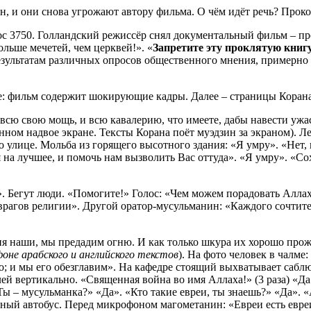
н, и они снова угрожают автору фильма. О чём идёт речь? Про
с 3750. Голландский режиссёр снял документальный фильм – пр
ольше мечетей, чем церквей!». «
Запретите эту проклятую книг
езультатам различных опросов общественного мнения, примерно
е: фильм содержит шокирующие кадры. Далее – страницы Корана.
их всю свою мощь, и всю кавалерию, что имеете, дабы навести уж
нном надвое экране. Тексты Корана поёт муэдзин за экраном). Л
улице. Мольба из горящего высотного здания: «Я умру». «Нет, н
на лучшее, и помочь нам вызволить Вас оттуда». «Я умру». «Со
ба». Бегут люди. «Помогите!» Голос: «Чем можем порадовать Алл
и врагов религии». Другой оратор-мусульманин: «Каждого сочтите
ения наши, мы предадим огню. И как только шкура их хорошо про
фоне арабского и английского текстов
). На фото человек в чалме
го; и мы его обезглавим». На кафедре стоящий выхватывает саблю
аблей вертикально. «Священная война во имя Аллаха!» (3 раза) 
Ты – мусульманка?» «Да». «Кто такие евреи, ты знаешь?» «Да». «
нный автобус. Перед микрофоном магометанин: «Евреи есть евре