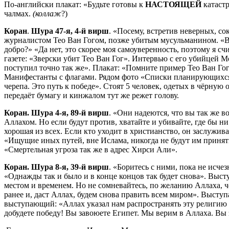
По-английски плакат: «Будьте готовы к
НАСТОЯЩЕЙ
катастр
чалмах.
(коллаж
?)
Коран
.
Шура 47-я, 4-й вирш
. «Посему, встретив неверных, с
журналистом Тео Ван Гогом, позже убитым мусульманином. «Вы 
добро?» «Да нет, это скорее моя самоуверенность, поэтому я сч
газете: «Зверски убит Тео Ван Гог». Интервью с его убийцей М
поступил точно так же». Плакат: «Помните пример Тео Ван Гог
Манифестанты с флагами. Рядом фото «Списки планирующихся 
черепа. Это путь к победе». Стоят 5 человек, одетых в чёрную
передаёт бумагу и кинжалом тут же режет голову.
Коран. Шура 4-я, 89-й вирш
. «Они надеются, что вы так же в
Аллахом. Но если будут против, хватайте и убивайте, где бы н
хорошая из всех. Если кто уходит в христианство, он заслужи
«Ищущие иных путей, вне Ислама, никогда не будут им принят
«Смертельная угроза так же в адрес Хирси Али».
Коран. Шура 8-я, 39-й вирш
. «Боритесь с ними, пока не исче
«Однажды так и было и в конце концов так будет снова». Вы
местом и временем. Но не сомневайтесь, по желанию Аллаха, 
ранее и, даст Аллах, будем снова править всем миром». Высту
выступающий: «Аллах указал нам распространять эту религию 
добудете победу! Вы завоюете Египет. Мы верим в Аллаха. Вы 