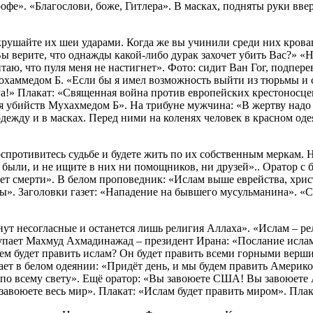
офе». «Благослови, боже, Гитлера». В масках, подняты руки вве
окрушайте их шеи ударами. Когда же вы учинили среди них кров
верите, что однажды какой-либо дурак захочет убить Вас?» «Нет
итаю, что пуля меня не настигнет». Фото: сидит Ван Гог, подпере
охаммедом Б. «Если бы я имел возможность выйти из тюрьмы и сн
а!» Плакат: «Священная война против европейских крестоносцев
убийств Мухахмедом Б». На трибуне мужчина: «В жертву надо п
 одежду и в масках. Перед ними на коленях человек в красном о
оспротивитесь судьбе и будете жить по их собственным меркам. Н
и были, и не ищите в них ни помощников, ни друзей».. Оратор с 
вает смерти». В белом проповедник: «Ислам выше еврейства, хри
ы». Заголовки газет: «Нападение на бывшего мусульманина». «С
знут несогласные и останется лишь религия Аллаха». «Ислам – ре
ступает Махмуд Ахмадинажад – президент Ирана: «Послание исл
чем будет править ислам? Он будет править всеми горными вер
пает в белом одеянии: «Придёт день, и мы будем править Америк
по всему свету». Ещё оратор: «Вы завоюете США! Вы завоюете 
завоюете весь мир». Плакат: «Ислам будет править миром». Плак