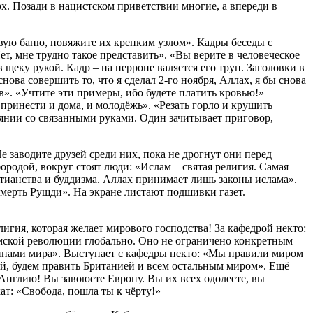
рх. Позади в нацистском приветствии многие, а впереди в
авую баню, повяжите их крепким узлом». Кадры беседы с
, мне трудно такое представить». «Вы верите в человеческое
в щеку рукой. Кадр – на перроне валяется его труп. Заголовки в
ова совершить то, что я сделал 2-го ноября, Аллах, я бы снова
». «Учтите эти примеры, ибо будете платить кровью!»
ринести и дома, и молодёжь». «Резать горло и крушить
деянии со связанными руками. Один зачитывает приговор,
е заводите друзей среди них, пока не дрогнут они перед
бородой, вокруг стоят люди: «Ислам – святая религия. Самая
стианства и буддизма. Аллах принимает лишь законы ислама».
мерть Рушди». На экране листают подшивки газет.
лигия, которая желает мирового господства! За кафедрой некто:
амской революции глобально. Оно не ограничено конкретным
шинами мира». Выступает с кафедры некто: «Мы правили миром
ой, будем править Британией и всем остальным миром». Ещё
Англию! Вы завоюете Европу. Вы их всех одолеете, вы
ат: «Свобода, пошла ты к чёрту!»