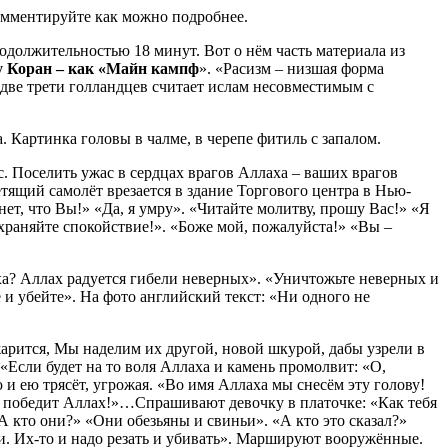
комментируйте как можно подробнее.
одолжительностью 18 минут. Вот о нём часть материала из
у Коран – как «Майн кампф
». «Расизм – низшая форма
 две трети голландцев считает ислам несовместимым с
 Картинка головы в чалме, в черепе фитиль с запалом.
ас. Поселить ужас в сердцах врагов Аллаха – ваших врагов
етящий самолёт врезается в здание Торгового центра в Нью-
ет, что Вы!» «Да, я умру». «Читайте молитву, прошу Вас!» «Я
храняйте спокойствие!». «Боже мой, пожалуйста!» «Вы –
аха? Аллах радуется гибели неверных». «Уничтожьте неверных и
 и убейте». На фото английский текст: «Ни одного не
жарится, Мы наделим их другой, новой шкурой, дабы узрели в
: «Если будет на то воля Аллаха и камень промолвит: «О,
 и ею трясёт, угрожая. «Во имя Аллаха мы снесём эту голову!
«Да победит Аллах!»…Спрашивают девочку в платочке: «Как тебя
А кто они?» «Они обезьяны и свиньи». «А кто это сказал?»
и. Их-то и надо резать и убивать». Маршируют вооружённые.