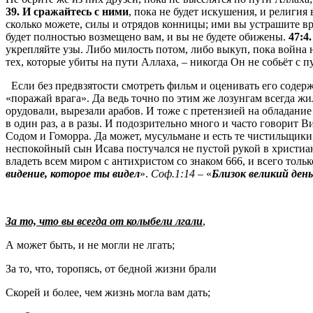
39. И сражайтесь с ними
, пока не будет искушения, и религия 
сколько можете, силы и отрядов конницы; ими вы устрашите вра
будет полностью возмещено вам, и вы не будете обижены.
47:4.
укрепляйте узы. Либо милость потом, либо выкуп, пока война 
тех, которые убиты на пути Аллаха, – никогда Он не собьёт с п
Если без предвзятости смотреть фильм и оценивать его содер
«поражай врага». Да ведь точно по этим же лозунгам всегда жи
орудовали, вырезали арабов. И тоже с претензией на обладание
в один раз, а в разы. И подозрительно много и часто говорит В
Содом и Гоморра. Да может, мусульмане и есть те чистильщики
неспокойный сын Исава постучался не пустой рукой в христиан
владеть всем миром с антихристом со знаком 666, и всего толь
видение, которое ты видел
».
Соф.1:14
– «
Близок великий день
За то, что вы всегда от колыбели лгали
,
А может быть, и не могли не лгать;
За то, что, торопясь, от бедной жизни брали
Скорей и более, чем жизнь могла вам дать;