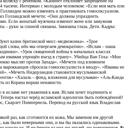
 коляску с ребёнком. «Кабинет отклоняет запрещение на
 944 тысячи. Интервью с молодым человеком: «Если моя мать или
В Голландии можно изменять и практиковать гомосексуализм.
ь из Голландской мечети: «Они должны упразднить
гами. Если женатый мужчина изменит жене или замужняя
 – руки за спиной связаны. Завязаны глаза. Дети. Кадры:
ебуют казни британской мисс–медвежонка». «Трое
дой слова, ибо мы отвергаем демократию». «Ислам – наша
раздники». «Урок священной войны в начальных классах
ым имамам упрощён въезд в страну». Убийца Ван Гоха: «Мои
рокко мыслят против Запада». «Мечети под влиянием
а марокканцев сбросила гомосексуалиста в вводу». «Имамы не
ний». «Мечеть Нидерландов становится мусульманской
енток» «Халаль – фонд, вложения для мусульман» «Аль-Каида
ять из Корана вирши ненависти.
о в исламе нет уважения к вам. Ислам хочет подчинить и
 Теперь настал черёд исламской идеологии быть побеждённой!
рс, Скарлет Пимпернель. Перевод на русский язык Владислав
який раз, как сготовится их кожа, Мы заменим им другой
и, как были неверными они, и вы бы оказались одинаковыми.
 ни нашли их. И не берите из них ни друзей, ни помощников.
8: