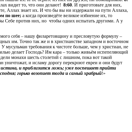
ллах видит то, что они делают!
8:60
. И приготовьте для них,
те, Аллах знает их. И что бы вы ни издержали на пути Аллаха,
ом по шее;
а когда произведёте великое избиение их, то
бы Себе против них, но
чтобы одних испытать другими. А у
 самого себя – нашу филаретовщину и пресловутую формулу –
одных им. Точно так же и в христианстве западном и восточном
. У мусульман требования к чистоте больше, чем у христиан, не
й гнилью делает Господь? Им кара – только живьём испепеляющий
идели монахи шесть столетий с лишним, пока вот такой
н уничтожат, и исламу дорогу перекроют евреи и они будут
 истина, и приблизится ложь; уже поспешает прийти
осподня; горько возопиет тогда и самый храбрый
!»