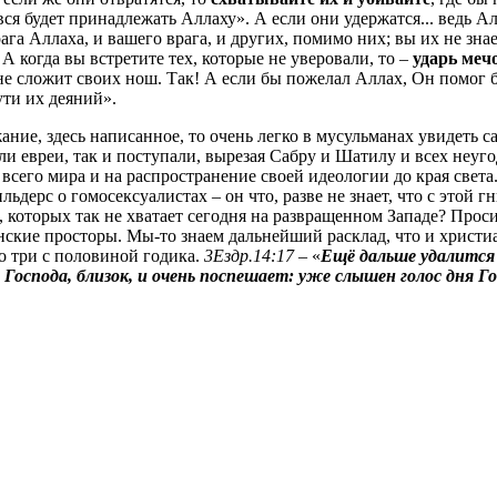
вся будет принадлежать Аллаху». А если они удержатся... ведь А
га Аллаха, и вашего врага, и других, помимо них; вы их не знае
А когда вы встретите тех, которые не уверовали, то –
ударь меч
не сложит своих нош. Так! А если бы пожелал Аллах, Он помог 
ути их деяний».
жание, здесь написанное, то очень легко в мусульманах увидеть
ли евреи, так и поступали, вырезая Сабру и Шатилу и всех неуг
 всего мира и на распространение своей идеологии до края света
ильдерс о гомосексуалистах – он что, разве не знает, что с это
, которых так не хватает сегодня на развращенном Западе? Прос
ские просторы. Мы-то знаем дальнейший расклад, что и христиа
ко три с половиной годика.
3Ездр.14:17
– «
Ещё дальше удалится
 Господа, близок, и очень поспешает: уже слышен голос дня Г