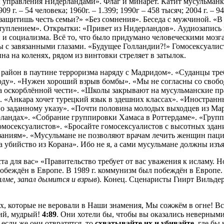
 управления Нидерландами». Флаг и минарет. Катит мусульманка
г. – 54 человека; 1960г. – 1.399; 1990г – 458 тысяч; 2004 г. –
ты защитишь честь семьи?» «Без сомнения». Беседа с мужчиной. «
реступлением». Открытки: «Привет из Нидерландов». Аудиозапис
 и социализма. Всё то, что было придумано человеческими моз
с завязанными глазами. «Будущее Голландии?!» Гомосексуалисты
а на коленях, рядом из винтовки стреляет в затылок.
й район в паутине терроризма наряду с Мадридом». «Суданцы тр
оду». «Нужен хороший взрыв бомбы». «Мы не согласны со свобо
-за оскорблённой чести». «Школы закрывают на мусульманские п
 «Анкара хочет турецкий язык в здешних классах». «Иностранн
по заданному указу». «Почти половина молодых выходцев из Ма
ландах». «Собрание группировки Хамаса в Роттердаме». «Групп
омосексуалистов». «Бросайте гомосексуалистов с высотных зда
заниям». «Мусульмане не позволяют врачам лечить женщин паци
 убийство из Корана». Ибо не я, а сами мусульмане должны изъ
та для вас» «Правительство требует от вас уважения к исламу. Н
беждён в Европе. В 1989 г. коммунизм был побеждён в Европе.
алме, запал дымится и взрыв
). Конец. Сценаристы Гиирт Вильде
ех, которые не веровали в Наши знамения, Мы сожжём в огне! Вс
кий, мудрый!
4:89
. Они хотели бы, чтобы вы оказались неверным
 если же они отвратятся, то
схватывайте их и убивайте
, где бы