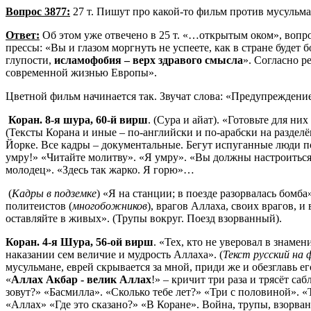
Вопрос 3877:
27 т. Пишут про какой-то фильм против мусульма
Ответ:
Об этом уже отвечено в 25 т. «…открытым оком», вопро
прессы: «Вы и глазом моргнуть не успеете, как в стране будет б
глупости,
исламофобия – верх здравого смысла
». Согласно р
современной жизнью Европы».
Цветной фильм начинается так. Звучат слова: «Предупреждени
Коран. 8-я шура, 60-й вирш
. (Сура и айат). «Готовьте для н
(Тексты Корана и иные – по-английски и по-арабски на разделё
Йорке. Все кадры – документальные. Бегут испуганные люди по 
умру!» «Читайте молитву». «Я умру». «Вы должны настроиться 
молодец». «Здесь так жарко. Я горю»…
(
Кадры в подземке
) «Я на станции; в поезде разорвалась бом
политеистов (
многобожников
), врагов Аллаха, своих врагов, 
оставляйте в живых». (Трупы вокруг. Поезд взорванный).
Коран.
4-я Шура, 56-ой вирш
. «Тех, кто не уверовал в знам
наказании сем величие и мудрость Аллаха». (
Текст русский на 
мусульмане, еврей скрывается за мной, приди же и обезглавь е
«
Аллах Акбар - велик Аллах
!» – кричит три раза и трясёт с
зовут?» «Басмилла». «Сколько тебе лет?» «Три с половиной». «
«Аллах» «Где это сказано?» «В Коране». Война, трупы, взорва