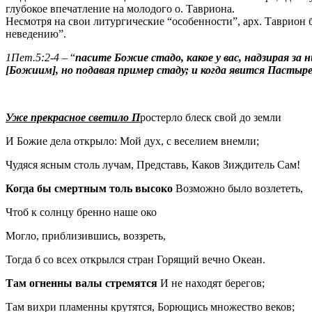
глубокое впечатление на
молодого
о.
Тавриона
.
Несмотря на свои литургические “особенности”, арх.
Таврион
б
неведению”.
1Пет.5:2-4
– “
пасите Божие стадо, какое у вас, надзирая за 
[
Божиим
],
но
подавая пример стаду; и когда явится
Пастыре
Уже прекрасное светило
П
ростерло блеск свой до земли
И Божие дела открыло: Мой дух, с
веселием
внемли;
Чудяся
ясным столь лучам, Представь, Каков Зиждитель
С
ам!
Когда бы смертным толь высоко
Возможно было
возлететь
,
Чтоб к солнцу бренно наше око
Могло, приблизившись, воззреть,
Тогда б со всех открылся стран Горящий вечно Океан.
Там
огненны
валы стремятся
И
не находят берегов;
Там вихри
пламенны
крутятся,
Борющись
множество веков;