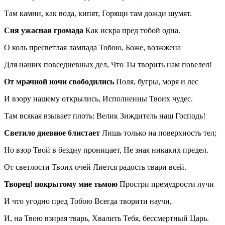
Там камни, как вода, кипят,
Горящи
там дожди шумят.
Сия ужасная громада
К
ак искра пред тобой одна.
О
коль пресветлая лампада Тобою, Боже,
возжжена
Для наших повседневных дел, Что Ты творить нам повелел!
От мрачной ночи
свободились
Поля, бугры, моря и лес
И взору нашему открылись,
Исполненны
Т
воих чудес.
Там всякая взывает плоть: Велик Зиждитель наш Господь!
Светило дневное блистает
Л
ишь только на поверхность тел;
Но взор
Т
вой в бездну проницает, Не зная никаких предел.
От светлости
Т
воих очей
Лиется
радость твари всей.
Творец! покрытому мне тьмою
П
ростри премудрости лучи
И что угодно пред Тобою
В
сегда
творити
научи,
И, на
Т
вою взирая тварь, Хвалить Тебя, бессмертный Царь.