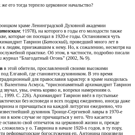
к же его тогда терпело церковное начальство?
 Троицком храме Ленинградской Духовной академии
атозским
; †1978), на которого в годы его молодости также
ве, которые он посещал в 1920-е годы. Остановимся чуть
Архимандрит
Таврион
(
Батозский
), проведший много лет в
и к людям, приезжавшим к нему. Но, к сожалению, несмотря на
гослужебной практике. Об этом, в частности, подробно писали
аш журнал “Благодатный Огонь” (2002, № 9).
ев
в этой обители, прославленной своими высокими
под Елгавой, где становится духовником. В это время
традиционный для православия характер: в храме находилась
т
. Валентина
Асмуса
, “приснопамятный архимандрит
Таврион
 звучал, увы, очень коряво и, вопреки намерениям о.
, 1999.
С. 226).
Архимандрит
Таврион
ввёл в пустыньке
актически без исповеди и всех подряд ежедневно, иногда даже
вриона
и причащаться на каждой литургии ежедневно, что
н известнейший духовник
Троице-Сергиевой
лавры в 1970-е
о ни в коем случае не причащаться у него. Что касается
ие оставило свой отпечаток на церковной жизни и, прежде
е, сложились
у
о.
Тавриона
в
начале 1920-х годов, в ту пору,
эти реформаторские богослужения
еп
. Антонина произвели