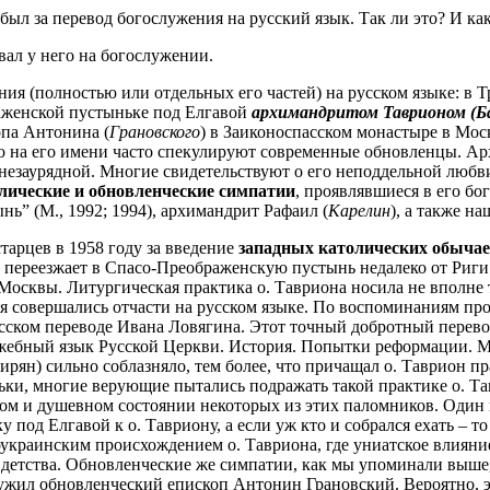
н был за перевод богослужения на русский язык. Так ли это? И ка
вал у него на богослужении.
ния (полностью или отдельных его частей) на русском языке: в
аженской
пустыньке под Елгавой
архимандритом
Таврионом
(
Б
опа Антонина (
Грановского
) в
Заиконоспасском
монастыре в Моск
бо на его имени часто спекулируют современные обновленцы. 
 незаурядной. Многие свидетельствуют о его неподдельной любв
лические и обновленческие симпатии
, проявлявшиеся в его бо
ынь” (М., 1992; 1994), архимандрит Рафаил (
Карелин
), а также н
тарцев в 1958 году за введение
западных католических обыча
 переезжает в
Спасо-Преображенскую
пустынь недалеко от Риги 
Москвы. Литургическая практика о.
Тавриона
носила не вполне 
я совершались отчасти на русском языке. По воспоминаниям
про
усском переводе Ивана Ловягина.
Этот точный добротный перевод
ужебный язык Русской Церкви.
История. Попытки реформации. М.
ирян) сильно соблазняло, тем более
,
что причащал о.
Таврион
пр
ьки, многие верующие пытались подражать такой практике о.
Та
вном и душевном состоянии некоторых из этих паломников. Оди
ку под Елгавой
к
о.
Тавриону
, а если уж кто и собрался ехать – т
оукраинским
происхождением о.
Тавриона
, где униатское влиян
м с детства. Обновленческие же симпатии, как мы упоминали выш
лужил обновленческий епископ Антонин Грановский. Вероятно, 