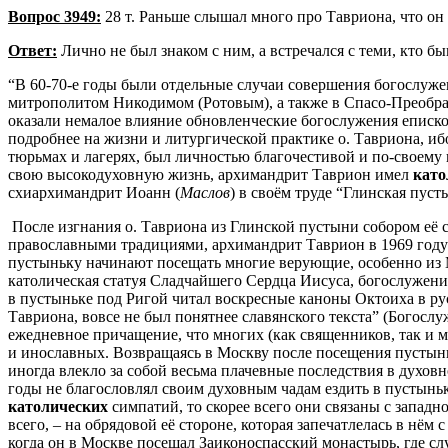
Вопрос 3949:
28 т. Раньше слышал много про
Тавриона
, что о
Ответ:
Лично не был знаком с ним, а встречался с теми, кто бы
“В 60-70-е годы были отдельные случаи совершения богослуже
митрополитом
Никодимом
(Ротовым), а также в
Спасо-Преобр
оказали немалое влияние обновленческие богослужения еписк
подробнее на жизни и литургической практике о.
Тавриона
, и
тюрьмах и лагерях, был личностью благочестивой и по-своему
свою
высокодуховную
жизнь, архимандрит
Таврион
имел
като
схиархимандрит
Иоанн (
Маслов
) в своём труде “Глинская пуст
После изгнания о.
Тавриона
из Глинской пустыни собором её с
православными традициями, архимандрит
Таврион
в 1969 году
пустыньку начинают посещать многие верующие, особенно из 
католическая статуя Сладчайшего Сердца Иисуса, богослужени
в пустыньке под Ригой читал воскресные каноны Октоиха в р
Тавриона
, вовсе не был понятнее славянского текста” (Богосл
ежедневное причащение, что многих (как священников, так и м
и
инославных
. Возвращаясь в Москву после посещения пустын
иногда влекло за собой весьма плачевные последствия в духо
годы не благословлял своим духовным чадам ездить в пустынь
католических
симпатий,
то
скорее всего они связаны с
западн
всего, – на обрядовой её стороне, которая запечатлелась в нё
когда он в Москве посещал
Заиконоспасский
монастырь, где с