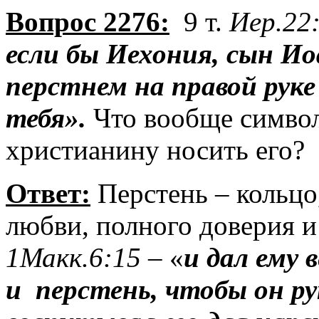
Вопрос 2276:
9 т.
Иер.22
если бы
Иехония
, сын Ио
перстнем на правой руке
тебя».
Что вообще символ
христианину носить его?
Ответ:
Перстень – кольцо,
любви, полного доверия и
1Макк.6:15
– «
и дал ему 
и
перстень, чтобы он ру