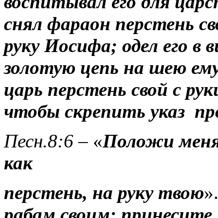
воспитывал его для цар
снял фараон перстень сво
руку Иосифа; одел его в
золотую цепь на шею ем
царь перстень свой с рук
чтобы скрепить указ
пр
Песн.8:6
– «
Положи меня,
как
перстень, на руку твою
»
рабам своим: принесите 