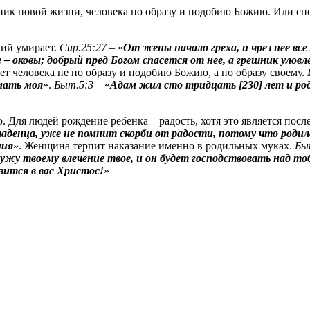
чник новой жизни, человека по образу и подобию Божию. Или спос
кий умирает.
Сир
.25:27
– «
От жены начало греха, и чрез нее вс
е – оковы; добрый пред Богом спасется от нее, а грешник уловл
т человека не по образу и подобию Божию, а по образу своему.
мать моя
».
Быт.5:3
– «
Адам жил сто тридцать [230] лет и роди
о. Для людей рождение ребенка – радость, хотя это является посл
ладенца, уже не помнит скорби от радости, потому что родилс
ния
». Женщина терпит наказание именно в родильных муках.
Бы
мужу твоему влечение твое, и он будет господствовать над т
азится в вас Христос!
»