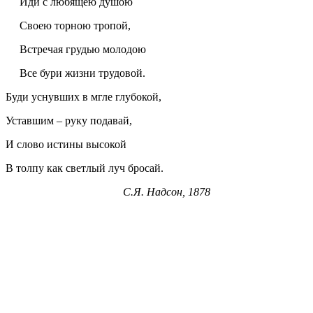
Иди с любящею душою
Своею торною тропой,
Встречая грудью молодою
Все бури жизни трудовой.
Буди уснувших
в
мгле глубокой,
Уставшим
– руку подавай,
И слово истины высокой
В толпу как светлый луч бросай.
С.Я.
Надсон
, 1878