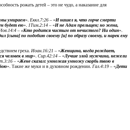
обность рожать детей – это не чудо, а наказание для
е мы умираем
».
Еккл.7:26
– «
И нашел я, что горче смерти
ен будет ею
».
1Тим.2:14
– «
И не Адам прельщен; но жена,
Иов.14:4 – «
Кто родится чистым от нечистого? Ни один
».
л [сына] по подобию своему [и] по образу своему, и нарек ему
едствием греха.
Иоан.16:21
– «
Женщина, когда рождает,
я человек в мир
».
Сир.42:14
– «
Лучше злой мужчина, нежели
т.3:16 –
«
Жене сказал:
умножая
умножу скорбь твою в
обою
». Такие же муки и в духовном рождении.
Гал.4:19
– «
Дети