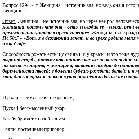
Вопрос 1294:
4 т. Женщина – источник зла; но ведь она и исто
женщины?
Ответ:
Женщина – не источник зла, но через нее род человечес
женщина, потому что она – сеть, и сердце ее – силки, руки е
прельстившись, впала в преступление
». Женщина ныне рождае
Пс.50:7
– «
Вот, я в беззаконии зачат, и
во
грехе родила меня 
имя:
Сиф
».
Способность рожать есть и у свиньи, и у крысы, и это тоже чуд
терпит скорбь, потому что пришел час ее; но когда родит м
ласковая женщина, – женщина, которая стыдит до поноше
беременности твоей; в болезни будешь рождать детей; и к 
мои, для которых я снова в муках рождения, доколе не изобр
Пускай клеймят тебя презреньем,
Пускай бессмысленный укор
В тебя бросает с озлобленьем
Толпы поспешный приговор;