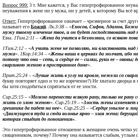
Вопрос 999:
3 т. Мне кажется, у Вас гипертрофированное неува
неуважения к жене ни у мужа, ни у детей, к которому Вы всё вр
Ответ:
Гипертрофированное
означает – чрезмерное за счет друг
называет его
Божий
.
Лк.3:38
– «
Еносов
,
Сифов
, Адамов, Божи
мужу твоему влечение твое, и он будет господствовать над
Евы.
1Тим.2:11 –
«
Жена да учится в безмолвии,
со
всякою пок
1Тим.2:12
– «
А учить жене не позволяю, ни властвовать над
мужа
».
1Кор.14:34
– «
Жены ваши в церквах да молчат, ибо не
потому что она – сеть, и сердце ее – силки, руки ее – оковы;
сварливою женою в пространном доме
».
Прит.25:24 –
«
Лучше жить в углу на кровле, нежели со сва
букву повторяет одно и то же изречение?) Не хватало дворца 
бы хотя сподобиться спрятаться от ее злости.
Сир
.25:15
– «
Можно перенести всякую рану, только не рану с
жить со злою женою
».
Сир.25:19
– «
Злость жены изменяет в
грешника да падет на нее
».
Сир
.25:25
– «
Сердце унылое и лиц
«
Движущееся туда и сюда воловье ярмо – злая жена; берущи
которая стыдит до поношения»
.
Это гипертрофированное отношение к женщине очень четко усво
священником, почему? Почему она называется слабым, утлым с