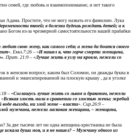
тно семей, где любовь и взаимопонимание, и нет такого
емьи Адама. Простите, что не могу назвать его фамилию. Лука
еременности твоей; в болезни будешь рождать детей; и к
но Богом из-за чрезмерной самостоятельности вашей прабабки
а любит свою жену, как самого себя; а жена да боится своего
орит
».
Еккл.7:26
– «
И нашел я, что горче смерти женщина,
ю»
.
Прит
. 21:9
– «
Лучше жить в углу на кровле, нежели со
аток в женском вопросе, каким был Соломон, он дважды буква в
фированной и эмансипированной на плоскую крышу
,
да в уголке
5:18
– «
Соглашусь лучше жить со львом и драконом, нежели
–
«
Всякая злость мала в сравнении со злостью жены; жребий
й воде выхода, ни злой жене – власти
».
Сир
.26:9
–
злой мужчина, нежели ласковая женщина, – женщина,
ьи? За две тысячи лет ни одна женщина-христианка не была
ще искала душа моя, и я не нашел? – Мужчину одного из