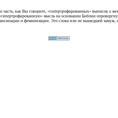
ко часть, как Вы говорите, «гипертрофированных» выписок о же
«гипертрофированную» мысль на основании Библии опровергнуть
мансипации и феминизации.
Это слова или не вышедшей замуж, 