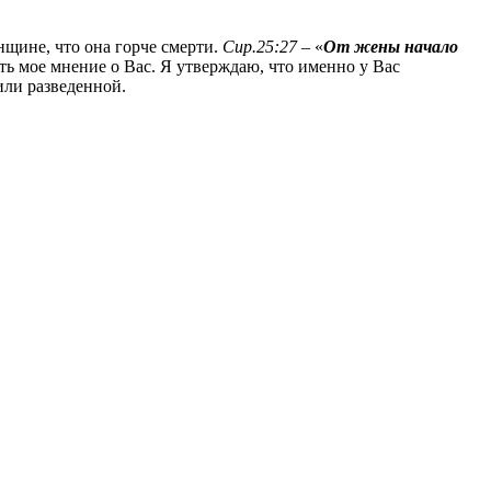
нщине, что она горче смерти.
Сир
.25:27
– «
От жены начало
 мое мнение о Вас. Я утверждаю, что именно у Вас
или разведенной.