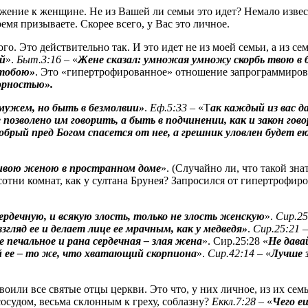
жение к женщине. Не из Вашей ли семьи это идет? Немало извес
емя призываете. Скорее всего, у Вас это личное.
ого. Это действительно так. И это идет не из моей семьи, а из с
й
».
Быт.3:16
– «
Жене сказал:
умножая
умножу скорбь твою в б
 тобою»
. Это «гипертрофированное» отношение запрограммирова
орностью».
 мужем, но быть в безмолвии»
.
Еф.5:33
– «Т
ак каждый из вас д
 позволено им говорить, а быть в подчинении, как и
закон
гов
 добрый пред Богом спасется от нее, а грешник уловлен будет е
рливою женою в пространном доме
». (Случайно ли, что такой зн
в сотни комнат, как у султана Брунея? Запросился от гипертро
ердечную, и всякую злость, только не злость женскую
».
Сир
.2
згляд ее и делает
лице
ее мрачным, как у медведя»
.
Сир.25:21 
е печальное и рана сердечная – злая жена
».
Сир
.25:28 «
Не дава
й ее – то же, что хватающий скорпиона
».
Сир.42:14
– «
Лучше 
или все святые отцы церкви. Это что, у них личное, из их сем
осудом, весьма склонным к греху, соблазну?
Еккл.7:28
– «
Чего е