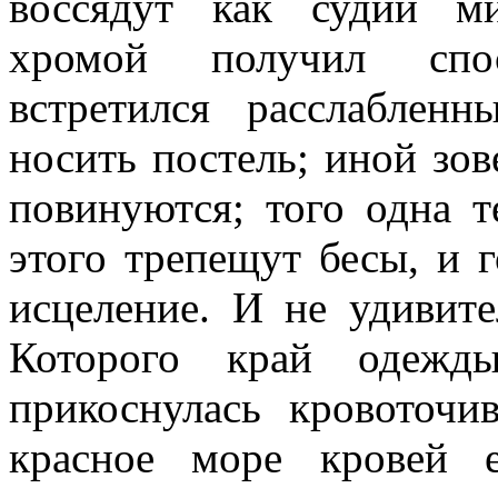
воссядут как судии м
хромой получил спос
встретился расслаблен
носить постель; иной зов
повинуются; того одна т
этого трепещут бесы, и 
исцеление. И не удивите
Которого край одежд
прикоснулась кровоточи
красное море кровей е