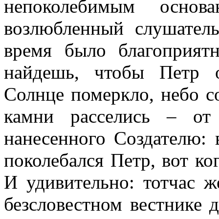
непоколебимым основ
возлюбленный слушатель
время было благоприят
найдешь, чтобы Петр о
Солнце померкло, небо со
камни расселись – от 
нанесенного Создателю: 
поколебался Петр, вот ко
И удивительно: тотчас ж
безсловестном вестнике д