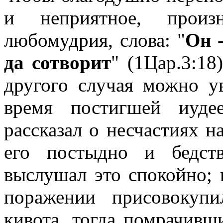
и неприятное, произн
любомудрия, слова: "
Он -
да сотворит
" (1Цар.3:18
другого случая можно ув
время постигшей иуде
рассказал о несчастиях на
его постыдно и бедст
выслушал это спокойно; к
поражении присовокупи
кивота, тогда помрачивш