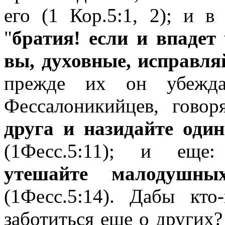
его (1 Кор.5:1, 2); и в
"
братия! если и впадет
вы, духовные, исправля
прежде их он убежд
Фессалоникийцев, говор
друга и назидайте один
(1Фесс.5:11); и еще
утешайте малодушных
(1Фесс.5:14). Дабы кто
заботиться еще о других?