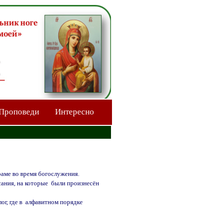
Проповеди
Интересно
аме во время богослужения.
ания, на которые
были произнесён
г, где в
алфавитном порядке