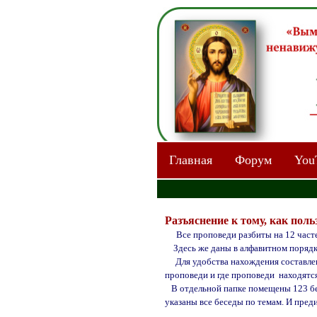
Главная
Форум
You
Разъяснение к тому, как пол
Все проповеди разбиты на 12 част
Здесь же даны в алфавитном поряд
Для удобства нахождения составле
проповеди и где проповеди
находятся
В отдельной папке помещены 123 бес
указаны все беседы по темам. И преди