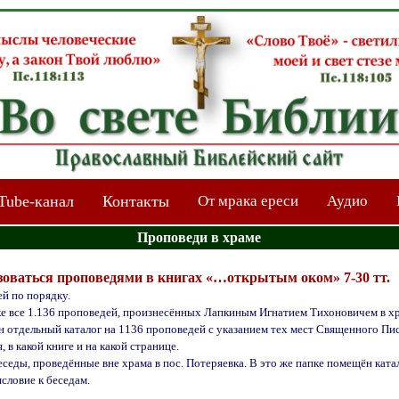
Tube-канал
Контакты
От мрака ереси
Аудио
Проповеди в храме
ьзоваться проповедями в книгах «…открытым оком» 7-30 тт.
ей по порядку.
ке все 1.136 проповедей, произнесённых Лапкиным Игнатием Тихоновичем в хр
н отдельный каталог на 1136 проповедей с указанием тех мест Священного Пис
, в какой книге и на какой странице.
еды, проведённые вне храма в пос. Потеряевка. В это же папке помещён катало
словие к беседам.